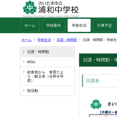
ホーム
学校案内
学校生活
行事予定
ホーム
学校生活
日課・時間割
日課・時間割・学校生
日課・時間割
日課・時間割・
MSU
給食室から 食育だよ
り・献立表（令和８年
度）
日課表
部活動