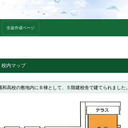
生徒作成ページ
 校内マップ
浦和高校の敷地内にＢ棟として、５階建校舎で建てられました