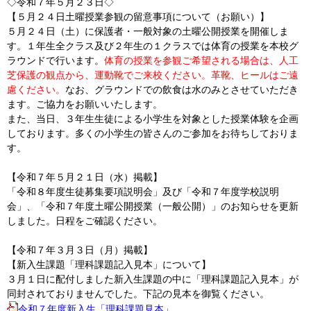
◇令和７年５月２３日◇
【５月２４日土曜授業参観の留意事項について（お願い）】
５月２４日（土）に保護者・一般対象の土曜公開授業を開催しま
す。１年生全クラス及び２年生の１クラスでは体育の授業を本校グ
ラウンドで行います。
体育の授業を参観ご希望される場合は、人工
芝保護の観点から、運動靴でご来校ください。革靴、ヒールはご遠
慮ください。
なお、グラウンドでの飲食は水のみとさせていただき
ます。ご協力をお願いいたします。
また、当日、３年生生徒による小学生を対象とした授業体験を企画
しております。多くの小学生の皆さんのご参加をお待ちしておりま
す。
【令和７年５月２１日（水）掲載】
「令和８年度生徒募集要項説明会」及び「令和７年度学校説明
会」、「令和７年度土曜公開授業（一般公開）」のお知らせを更新
しました。日程をご確認ください。
​【令和７年３月３日（月）掲載】
【新入生課題「理科課題記入見本」について】
３月１日に配付しました新入生課題の中に「理科課題記入見本」が
同封されておりませんでした。下記の見本を御覧ください。
令和７年度新入生「理科課題見本」