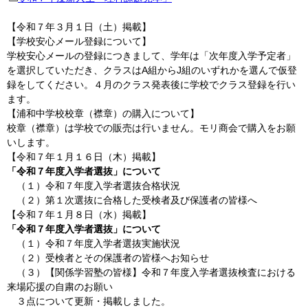
【令和７年３月１日（土）掲載】
【学校安心メール登録について】
学校安心メールの登録につきまして、学年は「次年度入学予定者」
を選択していただき、クラスはA組からJ組のいずれかを選んで仮登
録をしてください。４月のクラス発表後に学校でクラス登録を行い
ます。
【浦和中学校校章（襟章）の購入について】
校章（襟章）は学校での販売は行いません。モリ商会で購入をお願
いします。
【令和７年１月１６日（木）掲載】
「令和７年度入学者選抜」について
（１）令和７年度入学者選抜合格状況
（２）第１次選抜に合格した受検者及び保護者の皆様へ
【令和７年１月８日（水）掲載】
「令和７年度入学者選抜」について
（１）令和７年度入学者選抜実施状況
（２）受検者とその保護者の皆様へお知らせ
（３）【関係学習塾の皆様】令和７年度入学者選抜検査における
来場応援の自粛のお願い
３点について更新・掲載しました。