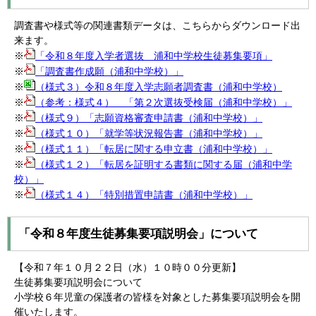
調査書や様式等の関連書類データは、こちらからダウンロード出
来ます。
※
「令和８年度入学者選抜 浦和中学校生徒募集要項」
※
「調査書作成願（浦和中学校）」
※
（様式３）令和８年度入学志願者調査書（浦和中学校）
※
（参考：様式４） 「第２次選抜受検届（浦和中学校）」
※
（様式９）「志願資格審査申請書（浦和中学校）」
※
（様式１０）「就学等状況報告書（浦和中学校）」
※
（様式１１）「転居に関する申立書（浦和中学校）」
※
（様式１２）「転居を証明する書類に関する届（浦和中学
校）」
※
（様式１４）「特別措置申請書（浦和中学校）」
「令和８年度生徒募集要項説明会」について
【令和７年１０月２２日（水）１０時００分更新】
生徒募集要項説明会について
小学校６年児童の保護者の皆様を対象とした募集要項説明会を開
催いたします。