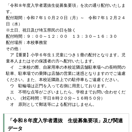
「令和８年度入学者選抜生徒募集要項」
を次の通り配付いたしま
す。
配付期間：令和７年１０月２０
日（月）～ 令和７年１２月２４
日（水）
※土日、祝日及び埼玉県民の日を除く
配付時間：９：００～１２：００ １３：３０～１６：３０
配付場所：本校事務室
その他：
ア【重要】小学６年生１児童につき１冊の配付となります。児
童本人またはその保護者の方へ配付いたします。
イ ご来校の際、自家用車の本校近隣店舗駐車場への長時間の
駐車、駐車場での乗降は店舗の営業に迷惑となりますのでご遠慮
ください。また、本校近隣路上での駐停車もご遠慮ください。
ウ
駐輪場は正門を入って右側に用意しております。
エ 不明な点等がございましたら、学校までお問い合わせくだ
さい。（対応時間：平日８時２０分～１６時５０分）
オ 原則として郵送等による配付はしません。
「令和８年度入学者選抜 生徒募集要項」及び関連
データ