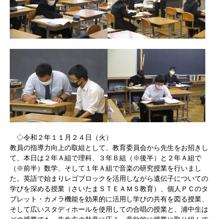
◇令和２年１１月２４日（火）
教員の指導力向上の取組として、
教育委員会から先生をお招きし
て、
本日は
２
年Ａ組で理科、３
年Ｂ組（※後半）と２年Ａ組で
（※前半）数学、そして１年Ａ組で音楽の研究授業を行いまし
た。英語で始まりレゴブロックを活用しながら遺伝子についての
学びを深める授業（さいたまＳＴＥＡＭＳ教育）、個人ＰＣのタ
ブレット・
カメラ機能を効果的に活用し学びの共有を図る授業、
そして広いスタディホールを使用しての合唱の授業と、浦中生は