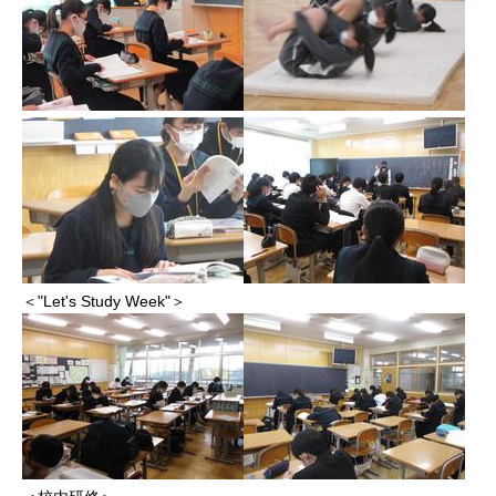
＜"Let's Study Week"＞