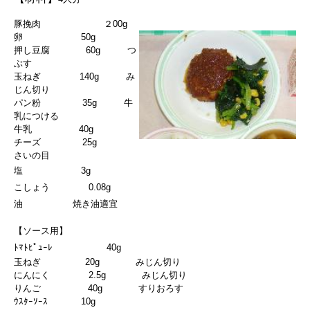
豚挽肉 ２00g
卵 50g
押し豆腐 60g つ
ぶす
玉ねぎ 140g み
じん切り
パン粉 35g 牛
乳につける
牛乳 40g
チーズ 25g
さいの目
塩 3g
こしょう 0.08g
油 焼き油適宜
【ソース用】
ﾄﾏﾄﾋﾟｭｰﾚ 40g
玉ねぎ 20g みじん切り
にんにく 2.5g みじん切り
りんご 40g すりおろす
ｳｽﾀｰｿｰｽ 10g