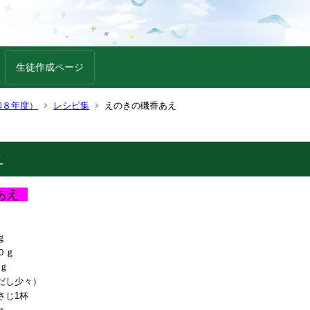
生徒作成ページ
和８年度）
レシピ集
えのきの磯香あえ
え
あえ
ｇ
０ｇ
ｇ
だし少々）
じ1杯