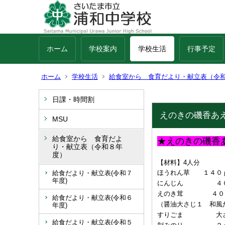
ホーム
学校案内
学校生活
行事予定
ホーム
学校生活
給食室から 食育だより・献立表（令
日課・時間割
えのきの磯香あ
MSU
給食室から 食育だよ
★えのきの磯香
り・献立表（令和８年
度）
【材料】4人分
ほうれん草 １４０
給食だより・献立表(令和７
年度)
にんじん ４
えのき茸 ４０
給食だより・献立表(令和６
（醤油大さじ１ 和風
年度)
すりごま 大さ
給食だより・献立表(令和５