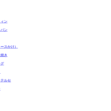
フィン
しパン
ソースかけ）
ん焼き
ーグ
き
ステルセ
ン