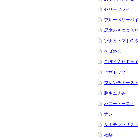
ゼリーフライ
ブルーベリーパ
黒米のさつま入
ツナとトマトの
そばめし
ごぼう入りドラ
ピザドック
フレンチトース
豚キムチ丼
ハニートースト
ナン
シナモンセサミ
福袋