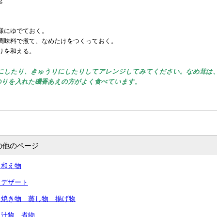
ｇ
様にゆでておく。
調味料で煮て、なめたけをつくっておく。
りを和える。
にしたり、きゅうりにしたりしてアレンジしてみてください
。
なめ茸は
のりを入れた磯香あえの方がよく食べています。
の他のページ
 和え物
 デザート
 焼き物 蒸し物 揚げ物
 汁物 煮物