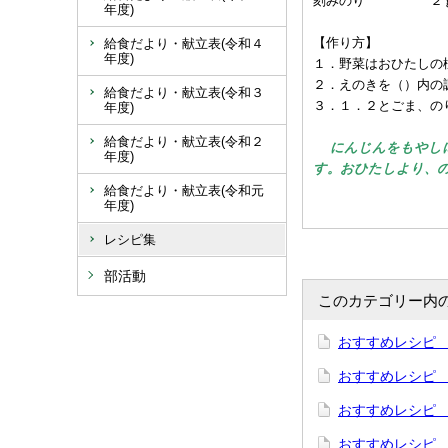
刻みのり ２
年度)
【作り方】
給食だより・献立表(令和４
年度)
１．野菜はおひたしの
２．えのきを（）内の
給食だより・献立表(令和３
３．１．２とごま、の
年度)
給食だより・献立表(令和２
にんじんをもやし
年度)
す。おひたしより、
給食だより・献立表(令和元
年度)
レシピ集
部活動
このカテゴリー内
おすすめレシピ
おすすめレシピ
おすすめレシピ
おすすめレシピ