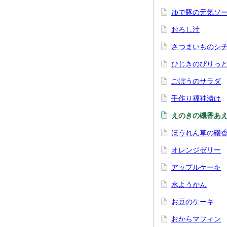
ゆで豚の元気ソ
おろし汁
さつまいものシ
ひじきのぴりっ
ごぼうのサラダ
手作り福神漬け
えのきの磯香あ
ほうれん草の磯
オレンジゼリー
アップルケーキ
水ようかん
お豆のケーキ
おからマフィン