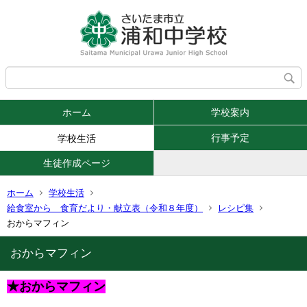
ホーム
学校案内
行事予定
学校生活
生徒作成ページ
ホーム
学校生活
給食室から 食育だより・献立表（令和８年度）
レシピ集
おからマフィン
おからマフィン
★おからマフィン