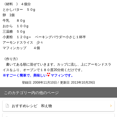
《材料 》 ４個分
とかしバター ５０g
卵 1個
牛乳 ８０g
おから １００g
三温糖 ５０g
小麦粉 １２０g＋ ベーキングパウダー小さじ１杯半
アーモンドスライス 少々
マフィンカップ ４個
《作り方》
書いてある順に混ぜていきます。カップに流し、上にアーモンドスラ
イスをふり、オーブンで１８０度20分焼くだけです。
※すごーく簡単で、美味しい
マフィンです。
登録日: 2008年11月10日 / 更新日: 2013年10月29日
このカテゴリー内の他のページ
おすすめレシピ 和え物