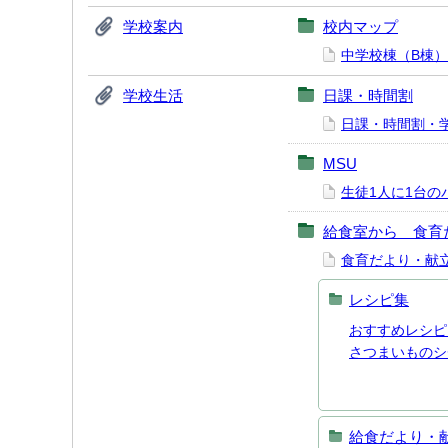
学校案内
校内マップ
中学校棟（B棟）
学校生活
日課・時間割
日課・時間割・
MSU
生徒1人に1台の
給食室から 食育
食育だより・献
レシピ集
おすすめレシピ
さつまいものシ
給食だより・献