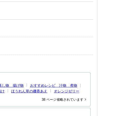
蒸し物 揚げ物
おすすめレシピ 汁物 煮物
漬け
ほうれん草の磯香あえ
オレンジゼリー
38 ページ省略されています