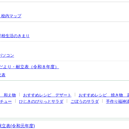
 校内マップ
学校生活のきまり
パソコン
だより・献立表（令和８年度）
立表
 和え物
おすすめレシピ デザート
おすすめレシピ 焼き物 
チュー
ひじきのぴりっとサラダ
ごぼうのサラダ
手作り福神
立表(令和元年度)